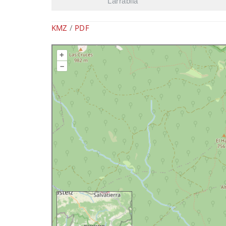
Larrabila
KMZ
/
PDF
+
–