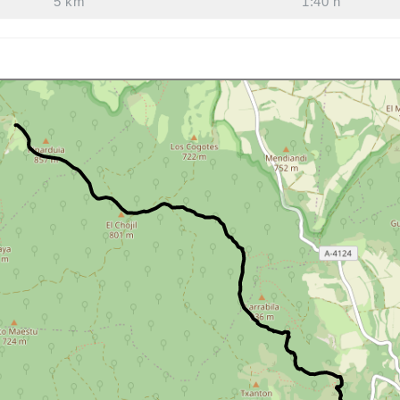
5 km
1:40 h