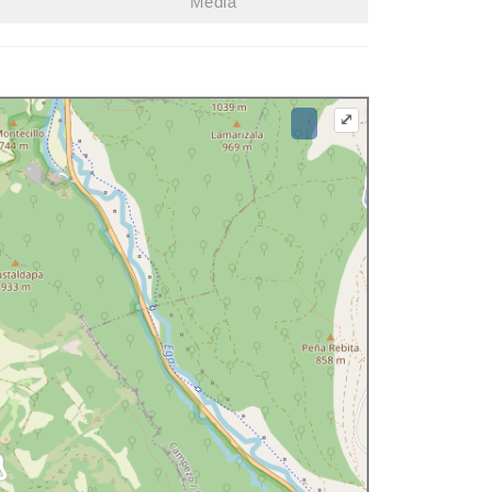
Media
⤢