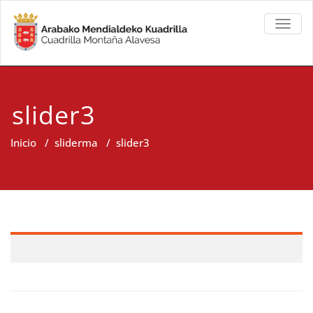
TOGGL
slider3
Inicio
/
sliderma
/
slider3