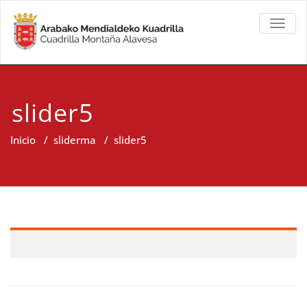
TOGGL
slider5
Inicio
/
sliderma
/
slider5