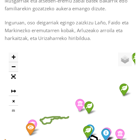
ikusgarriak eta atseden-eremu zabal batek bakarrik edo
familiarekin gozatzeko aukera emango dizute.
Inguruan, oso deigarriak egingo zaizkizu Laño, Faido eta
Markinezko eremutarren kobak, Arluzeako arroila eta
harkaitzak, eta Urizaharreko hiribildua.