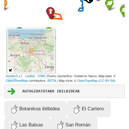
AUTOGIDATUTAKO IBILBIDEAK
Botanikoa ibilbidea
El Cartero
Las Balsas
San Román