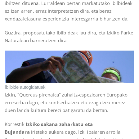
ibiltzen dituena. Lurraldean bertan markatutako ibilbideak
ez izan arren, erraz interpretatzen dira, eta beraz
xendazaletasuna esperientzia interesgarria bihurtzen da.
Guztira, proposatutako ibilbideak lau dira, eta Izkiko Parke
Naturalean barneratzen dira.
Ibilbide autogidatuak
Izkin, “Quercus pirenaica” zuhaitz-espeziearen Europako
erreserba dago, eta kontserbatzea eta ezagutzea merezi
duen landa-kultura berezi bat garatu da bertan.
Korrestik
Izkiko sakana zeharkatu eta
Bujandara
iristeko aukera dago. Izki ibaiaren arroila