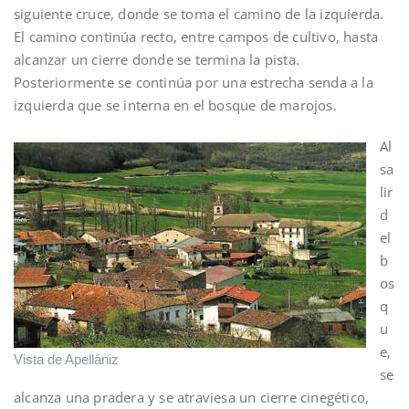
siguiente cruce, donde se toma el camino de la izquierda.
El camino continúa recto, entre campos de cultivo, hasta
alcanzar un cierre donde se termina la pista.
Posteriormente se continúa por una estrecha senda a la
izquierda que se interna en el bosque de marojos.
Al
sa
lir
d
el
b
os
q
u
e,
Vista de Apellániz
se
alcanza una pradera y se atraviesa un cierre cinegético,