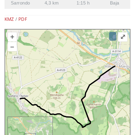
Sarrondo
4,3 km
1:15 h
Baja
KMZ
/
PDF
+
⤢
–